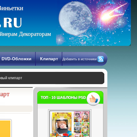
В
и
н
ь
е
т
к
и
йнерам Декораторам
DVD-Обложки
Клипарт
Добавить в источники
овый клипарт
парт
ТОП - 10 ШАБЛОНЫ PSD