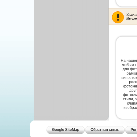
Другой вектор
Природа
Уважа
Рисованая графика
Мы ре
На нашем
любым т
для фот
рамки
виньеток
расп
фотокни
дру
фотокли
стили, 
клипа
изобра
Google SiteMap
Обратная связь
Рег