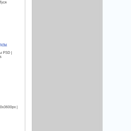
Туся
кулы
ы PSD |
s
00x3600px |