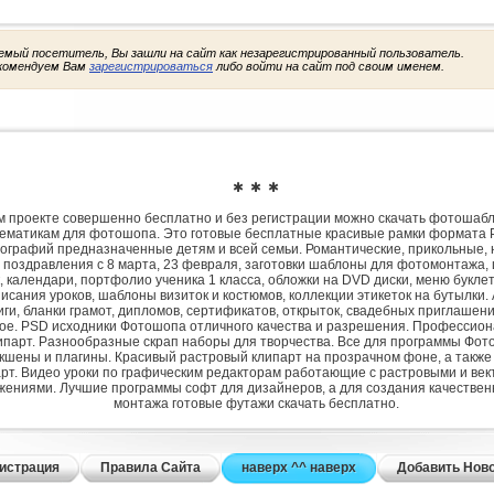
емый посетитель, Вы зашли на сайт как незарегистрированный пользователь.
комендуем Вам
зарегистрироваться
либо войти на сайт под своим именем.
✱ ✱ ✱
 проекте совершенно бесплатно и без регистрации можно скачать фотошаб
ематикам для фотошопа. Это готовые бесплатные красивые рамки формата 
ографий предназначенные детям и всей семьи. Романтические, прикольные, 
 поздравления с 8 марта, 23 февраля, заготовки шаблоны для фотомонтажа,
, календари, портфолио ученика 1 класса, обложки на DVD диски, меню букле
исания уроков, шаблоны визиток и костюмов, коллекции этикеток на бутылки. 
ги, бланки грамот, дипломов, сертификатов, открыток, свадебных приглашени
гое. PSD исходники Фотошопа отличного качества и разрешения. Профессио
парт. Разнообразные скрап наборы для творчества. Все для программы Фото
экшены и плагины. Красивый растровый клипарт на прозрачном фоне, а также
рт. Видео уроки по графическим редакторам работающие с растровыми и ве
жениями. Лучшие программы софт для дизайнеров, а для создания качествен
монтажа готовые футажи скачать бесплатно.
истрация
Правила Сайта
наверх ^^ наверх
Добавить Нов