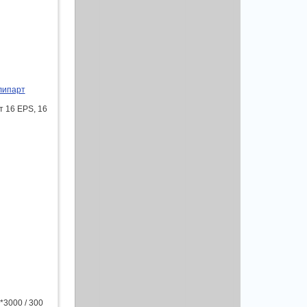
липарт
т 16 EPS, 16
*3000 / 300