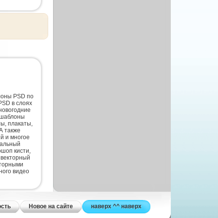
лоны PSD по
PSD в слоях
новогодние
 шаблоны
ты, плакаты,
А также
й и многое
нальный
шоп кисти,
 векторный
кторными
ного видео
ость
Новое на сайте
наверх ^^ наверх