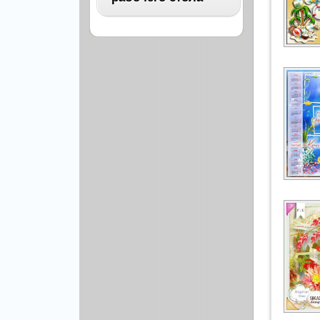
Архитектура
Бизнес
ВСЕ
Бэкграунды и фоны
Абстракция
Еда и напитки
Автомобили
Иконки и кнопки
Аниме
Красота и здоровье
Военные
Люди
Знаменитости
Образование
Игры
Объекты и вещи
Интерьер
Праздники и отдых
Искусство, кино
Культура, кино
Космос
Природа
Мультфильмы
Спорт
Праздники
Сборники
Животные