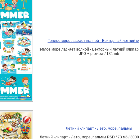
Теплое море ласкает волной - Векторный летний к
Теплое море ласкает волной - Векторный летний клипар
JPG + preview / 131 mb
Летний клипарт - Лето, море, пальмы
Летний клипарт - Лето, море, пальмы PSD / 73 мб / 3000