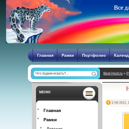
В
с
е
д
Главная
Рамки
Портфолио
Календ
Best-Host.ru
»
Р
Н
МЕНЮ
2-08-2021, 
Главная
Рамки
Детские