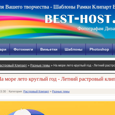
л
я
В
а
ш
е
г
о
т
в
о
р
ч
е
с
т
в
а
-
Ш
а
б
л
о
н
ы
Р
а
м
к
и
К
л
и
п
а
р
т
Фотографам Диза
ари
Фотокниги
Виньетки
Шаблоны
Photoshop
астровый Клипарт
»
Разные темы
» На море лето круглый год - Летний растр
а море лето круглый год - Летний растровый кли
15:30
Категория:
Растровый Клипарт
»
Разные темы