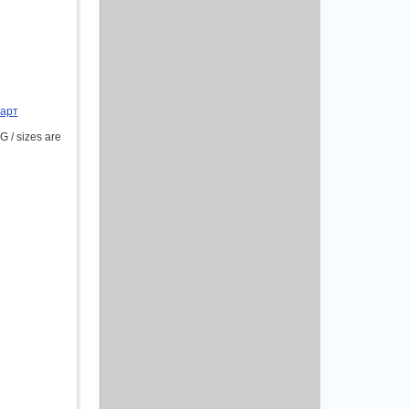
парт
 / sizes are