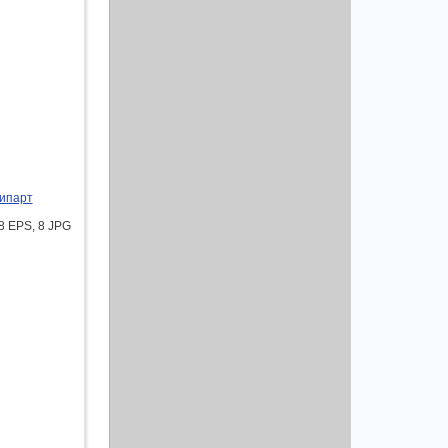
липарт
8 EPS, 8 JPG