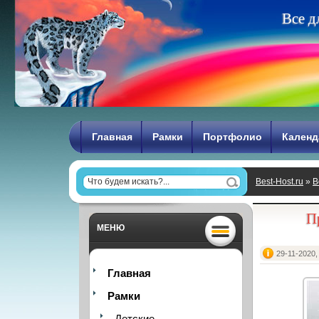
В
с
е
д
Главная
Рамки
Портфолио
Календ
Best-Host.ru
»
В
П
МЕНЮ
29-11-2020,
Главная
Рамки
Детские