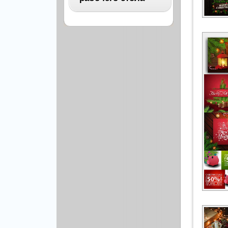
Архитектура
Бизнес
ВСЕ
Бэкграунды и фоны
Абстракция
Еда и напитки
Автомобили
Иконки и кнопки
Аниме
Красота и здоровье
Военные
Люди
Знаменитости
Образование
Игры
Объекты и вещи
Интерьер
Праздники и отдых
Искусство, кино
Культура, кино
Космос
Природа
Мультфильмы
Спорт
Праздники
Сборники
Животные