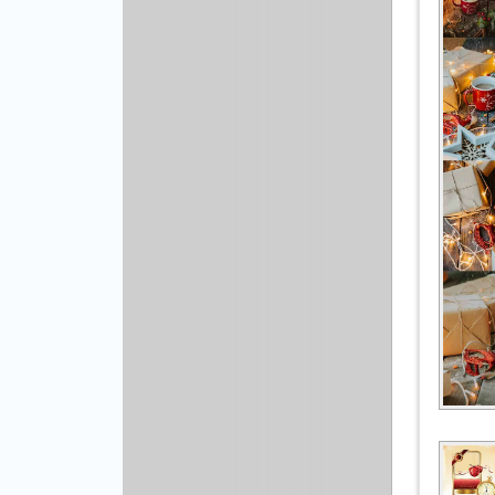
Другой вектор
Природа
Рисованая графика