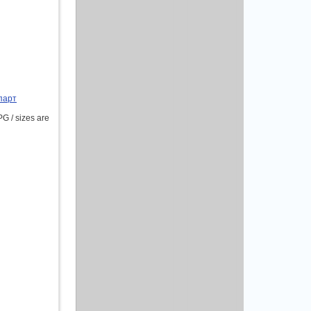
парт
 / sizes are