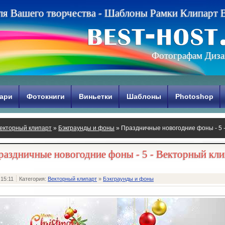
л
я
В
а
ш
е
г
о
т
в
о
р
ч
е
с
т
в
а
-
Ш
а
б
л
о
н
ы
Р
а
м
к
и
К
л
и
п
а
р
т
Фотографам Диза
ари
Фотокниги
Виньетки
Шаблоны
Photoshop
екторный клипарт
»
Бэкграунды и фоны
» Праздничные новогодние фоны - 5 
раздничные новогодние фоны - 5 - Векторный кли
 15:11
Категория:
Векторный клипарт
»
Бэкграунды и фоны