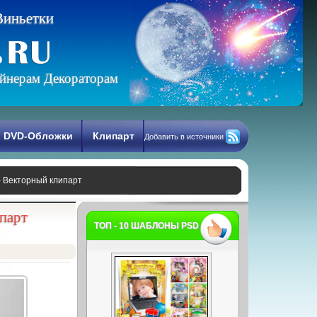
В
и
н
ь
е
т
к
и
йнерам Декораторам
DVD-Обложки
Клипарт
Добавить в источники
- Векторный клипарт
парт
ТОП - 10 ШАБЛОНЫ PSD