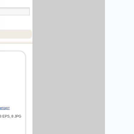
липарт
8 EPS, 8 JPG