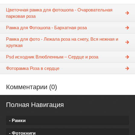
Цветочная рамка для фотошопа - Очаровательная
парковая роза
Рамка для Фотошопа - Бархатная роза
Рамка для фото - Лежала роза на снегу, Вся нежная и
хрупкая
Psd исходник Влюбленным – Сердце и роза
Фоторамка Роза в сердце
Комментарии (0)
Полная Навигация
- Рамки
- Фотокниги