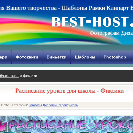
л
я
В
а
ш
е
г
о
т
в
о
р
ч
е
с
т
в
а
-
Ш
а
б
л
о
н
ы
Р
а
м
к
и
К
л
и
п
а
р
т
Фотографам Диза
ари
Фотокниги
Виньетки
Шаблоны
Photoshop
блако тегов
» фиксики
Расписание уроков для школы - Фиксики
 15:32
Категория:
Грамоты Дипломы Сертификаты