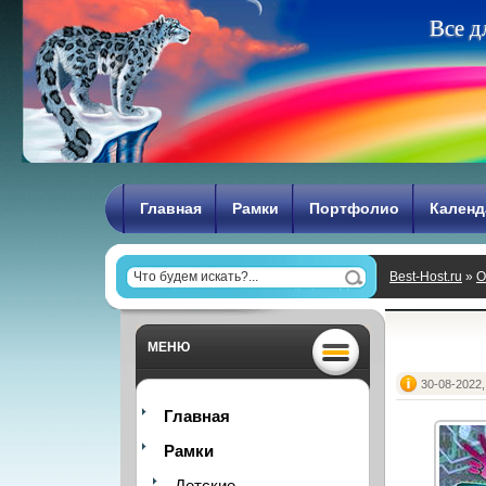
В
с
е
д
Главная
Рамки
Портфолио
Календ
Best-Host.ru
»
О
МЕНЮ
30-08-2022,
Главная
Рамки
Детские