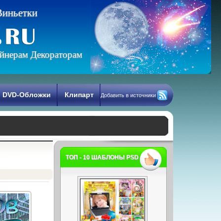
В
и
н
ь
е
т
к
и
йнерам Декораторам
DVD-Обложки
Клипарт
Добавить в источники
ТОП - 10 ШАБЛОНЫ PSD