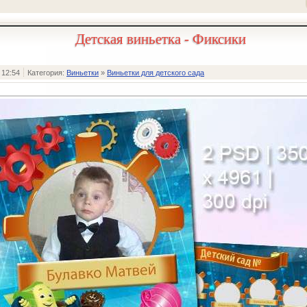
Детская виньетка - Фиксики
 12:54
Категория:
Виньетки
»
Виньетки для детского сада