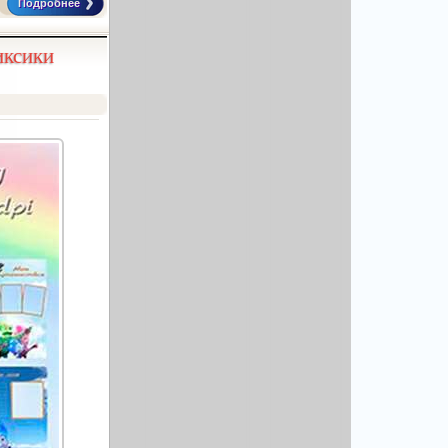
Подробнее
иксики