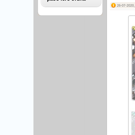
Архитектура
26-07-2020,
Бизнес
ВСЕ
Бэкграунды и фоны
Абстракция
Еда и напитки
Автомобили
Иконки и кнопки
Аниме
Красота и здоровье
Военные
Люди
Знаменитости
Образование
Игры
Объекты и вещи
Интерьер
Праздники и отдых
Искусство, кино
Культура, кино
Космос
Природа
Мультфильмы
Спорт
Праздники
Сборники
Животные