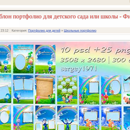
лон портфолио для детского сада или школы - Ф
 23:12
Категория:
Портфолио для детей
»
Школьные портфолио