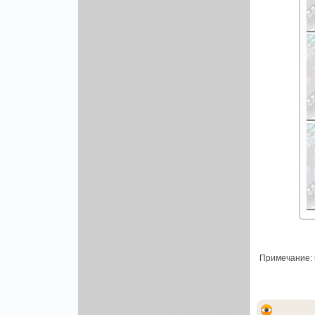
Другой вектор
Природа
Рисованая графика
Примечание: в